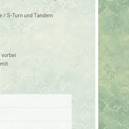
se / S-Turn und Tandem
m
vorbei
 mit