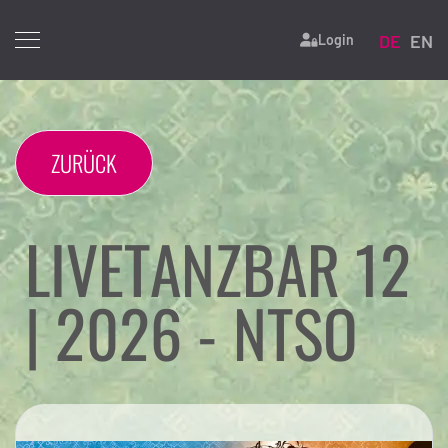
Sprache 
DE
EN
Login
ZURÜCK
LIVETANZBAR 12
| 2026 - NTSO